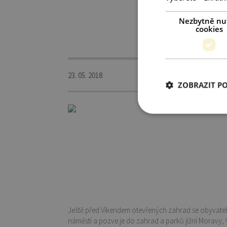
Nezbytně nu
cookies
23. 05. 2018
ZOBRAZIT P
Ještě před Víkendem otevřených zahrad se obyvatelé 
náměstí a pozve je do zahrad a parků jižní Moravy