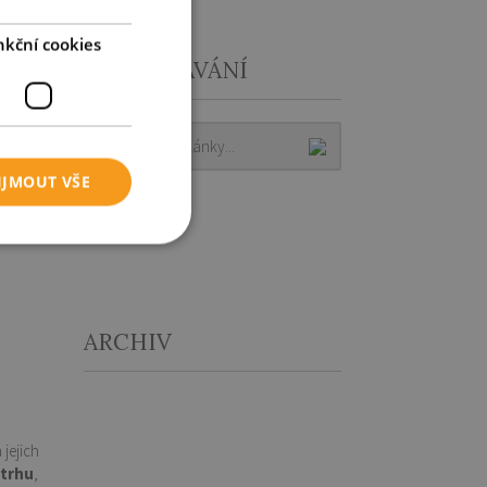
nkční cookies
VYHLEDÁVÁNÍ
IJMOUT VŠE
ARCHIV
jejich
 trhu
,