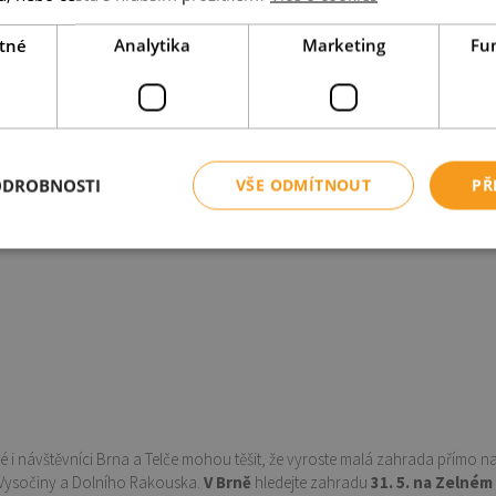
tné
Analytika
Marketing
Fu
ODROBNOSTI
VŠE ODMÍTNOUT
PŘ
i návštěvníci Brna a Telče mohou těšit, že vyroste malá zahrada přímo na 
, Vysočiny a Dolního Rakouska.
V Brně
hledejte zahradu
31. 5. na Zelném