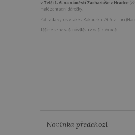
v Telči 1. 6. na náměstí Zachariáše z Hradce
(v
malé zahradní dárečky.
Zahrada vyroste také v Rakousku: 29. 5. v Linci (Haup
Těšíme se na vaši návštěvu v naší zahradě!
Novinka předchozí