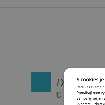
Do zahrad
S cookies je
Rádi vás zveme na
v Brně a T
Pomáhají nám vyl
Samozřejmě jen s
vyberete – zkrat