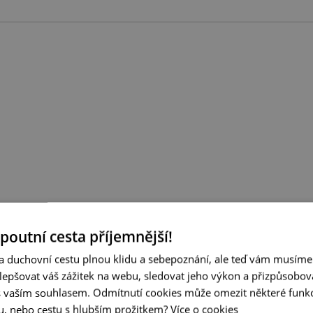
 pozve pop-up zahrad
 poutní cesta příjemnější!
 duchovní cestu plnou klidu a sebepoznání, ale teď vám musíme ř
elči
epšovat váš zážitek na webu, sledovat jeho výkon a přizpůsobov
 vaším souhlasem. Odmítnutí cookies může omezit některé funkc
ku, nebo cestu s hlubším prožitkem?
Více o cookies