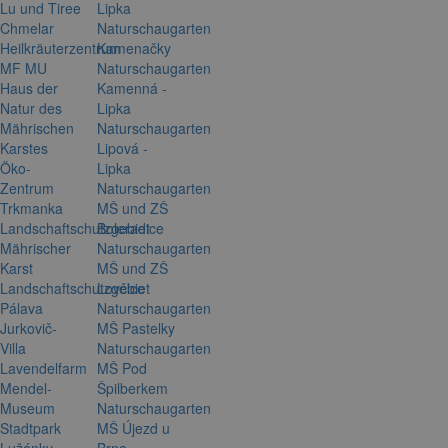
Lu und Tiree
Lipka
Chmelar
Naturschaugarten
Heilkräuterzentrum
Kamenačky
MF MU
Naturschaugarten
Haus der
Kamenná -
Natur des
Lipka
Mährischen
Naturschaugarten
Karstes
Lipová -
Öko-
Lipka
Zentrum
Naturschaugarten
Trkmanka
MŠ und ZŠ
Landschaftschutzgebiet
Boleradice
Mährischer
Naturschaugarten
Karst
MŠ und ZŠ
Landschaftschutzgebiet
Lovčice
Pálava
Naturschaugarten
Jurkovič-
MŠ Pastelky
Villa
Naturschaugarten
Lavendelfarm
MŠ Pod
Mendel-
Špilberkem
Museum
Naturschaugarten
Stadtpark
MŠ Újezd u
Lužánky
Brna