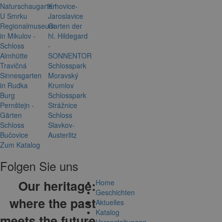
Naturschaugarten
Krhovice-
U Smrku
Jaroslavice
Regionalmuseum
Garten der
in Mikulov -
hl. Hildegard
Schloss
-
Almhütte
SONNENTOR
Travičná
Schlosspark
Sinnesgarten
Moravský
in Rudka
Krumlov
Burg
Schlosspark
Pernštejn -
Strážnice
Gärten
Schloss
Schloss
Slavkov-
Bučovice
Austerlitz
Zum Katalog
Folgen Sie uns
Our heritage:
Home
Geschichten
where the past
Aktuelles
Katalog
meets the future
Veranstaltungen