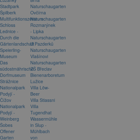
Stadtpark
Naturschaugarten
Špilberk
Ovčírna
Multifunktionszentrum
Naturschaugarten
Schloss
Rozmarýnek
Lednice -
- Lipka
Durch die
Naturschaugarten
Gärtenlandschaft
U Pazderků
Speierling-
Naturschaugarten
Museum
Vlašínovi
Das
Naturschaugarten
südostmährische
ZŠ Břeclav
Dorfmuseum
Bienenarboretum
Strážnice
Lužice
Nationalpark
Villa Löw-
Podyjí -
Beer
Čížov
Villa Stiassni
Nationalpark
Villa
Podyjí -
Tugendhat
Weinberg
Wassermühle
Šobes
in Slup -
Offener
Mühlbach
Garten
von