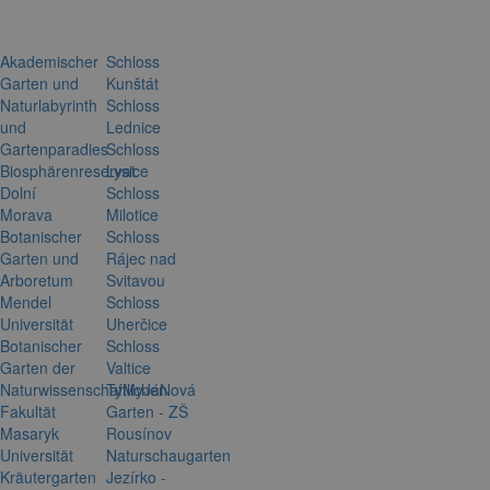
Akademischer
Schloss
Garten und
Kunštát
Naturlabyrinth
Schloss
und
Lednice
Gartenparadies
Schloss
Biosphärenreservat
Lysice
Dolní
Schloss
Morava
Milotice
Botanischer
Schloss
Garten und
Rájec nad
Arboretum
Svitavou
Mendel
Schloss
Universität
Uherčice
Botanischer
Schloss
Garten der
Valtice
Naturwissenschaftlichen
TyMyJáNová
Fakultät
Garten - ZŠ
Masaryk
Rousínov
Universität
Naturschaugarten
Kräutergarten
Jezírko -