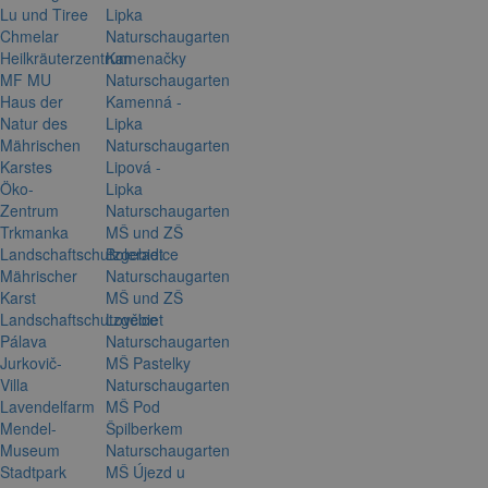
Lu und Tiree
Lipka
Chmelar
Naturschaugarten
Heilkräuterzentrum
Kamenačky
MF MU
Naturschaugarten
Haus der
Kamenná -
Natur des
Lipka
Mährischen
Naturschaugarten
Karstes
Lipová -
Öko-
Lipka
Zentrum
Naturschaugarten
Trkmanka
MŠ und ZŠ
Landschaftschutzgebiet
Boleradice
Mährischer
Naturschaugarten
Karst
MŠ und ZŠ
Landschaftschutzgebiet
Lovčice
Pálava
Naturschaugarten
Jurkovič-
MŠ Pastelky
Villa
Naturschaugarten
Lavendelfarm
MŠ Pod
Mendel-
Špilberkem
Museum
Naturschaugarten
Stadtpark
MŠ Újezd u