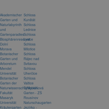
Akademischer
Schloss
Garten und
Kunštát
Naturlabyrinth
Schloss
und
Lednice
Gartenparadies
Schloss
Biosphärenreservat
Lysice
Dolní
Schloss
Morava
Milotice
Botanischer
Schloss
Garten und
Rájec nad
Arboretum
Svitavou
Mendel
Schloss
Universität
Uherčice
Botanischer
Schloss
Garten der
Valtice
Naturwissenschaftlichen
TyMyJáNová
Fakultät
Garten - ZŠ
Masaryk
Rousínov
Universität
Naturschaugarten
Kräutergarten
Jezírko -