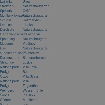
Lužánky
Brna
Stadtpark
Naturschaugarten
Špilberk
Ovčírna
Multifunktionszentrum
Naturschaugarten
Schloss
Rozmarýnek
Lednice -
- Lipka
Durch die
Naturschaugarten
Gärtenlandschaft
U Pazderků
Speierling-
Naturschaugarten
Museum
Vlašínovi
Das
Naturschaugarten
südostmährische
ZŠ Břeclav
Dorfmuseum
Bienenarboretum
Strážnice
Lužice
Nationalpark
Villa Löw-
Podyjí -
Beer
Čížov
Villa Stiassni
Nationalpark
Villa
Podyjí -
Tugendhat
Weinberg
Wassermühle
Šobes
in Slup -
Offener
Mühlbach
Garten
von