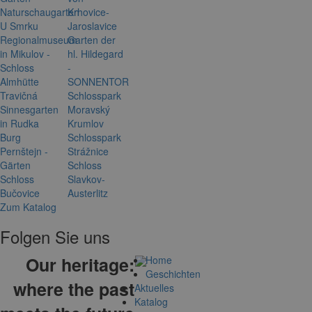
Naturschaugarten
Krhovice-
U Smrku
Jaroslavice
Regionalmuseum
Garten der
in Mikulov -
hl. Hildegard
Schloss
-
Almhütte
SONNENTOR
Travičná
Schlosspark
Sinnesgarten
Moravský
in Rudka
Krumlov
Burg
Schlosspark
Pernštejn -
Strážnice
Gärten
Schloss
Schloss
Slavkov-
Bučovice
Austerlitz
Zum Katalog
Folgen Sie uns
Our heritage:
Home
Geschichten
where the past
Aktuelles
Katalog