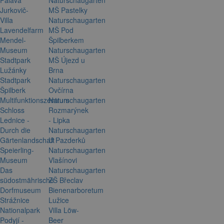
Jurkovič-
MŠ Pastelky
Villa
Naturschaugarten
Lavendelfarm
MŠ Pod
Mendel-
Špilberkem
Museum
Naturschaugarten
Stadtpark
MŠ Újezd u
Lužánky
Brna
Stadtpark
Naturschaugarten
Špilberk
Ovčírna
Multifunktionszentrum
Naturschaugarten
Schloss
Rozmarýnek
Lednice -
- Lipka
Durch die
Naturschaugarten
Gärtenlandschaft
U Pazderků
Speierling-
Naturschaugarten
Museum
Vlašínovi
Das
Naturschaugarten
südostmährische
ZŠ Břeclav
Dorfmuseum
Bienenarboretum
Strážnice
Lužice
Nationalpark
Villa Löw-
Podyjí -
Beer