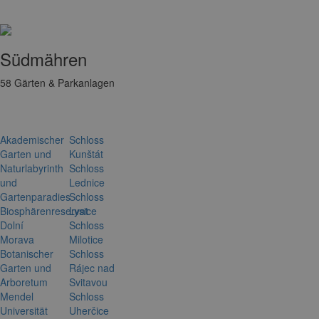
Südmähren
58
Gärten & Parkanlagen
Akademischer
Schloss
Garten und
Kunštát
Naturlabyrinth
Schloss
und
Lednice
Gartenparadies
Schloss
Biosphärenreservat
Lysice
Dolní
Schloss
Morava
Milotice
Botanischer
Schloss
Garten und
Rájec nad
Arboretum
Svitavou
Mendel
Schloss
Universität
Uherčice