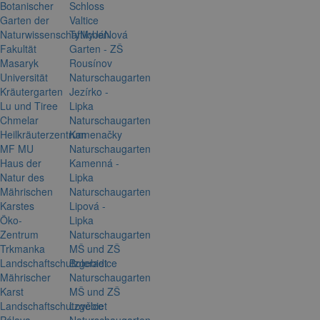
Botanischer
Schloss
Garten der
Valtice
Naturwissenschaftlichen
TyMyJáNová
Fakultät
Garten - ZŠ
Masaryk
Rousínov
Universität
Naturschaugarten
Kräutergarten
Jezírko -
Lu und Tiree
Lipka
Chmelar
Naturschaugarten
Heilkräuterzentrum
Kamenačky
MF MU
Naturschaugarten
Haus der
Kamenná -
Natur des
Lipka
Mährischen
Naturschaugarten
Karstes
Lipová -
Öko-
Lipka
Zentrum
Naturschaugarten
Trkmanka
MŠ und ZŠ
Landschaftschutzgebiet
Boleradice
Mährischer
Naturschaugarten
Karst
MŠ und ZŠ
Landschaftschutzgebiet
Lovčice
Pálava
Naturschaugarten