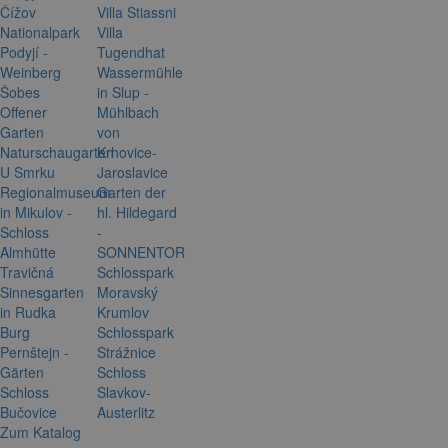
Čížov
Villa Stiassni
Nationalpark
Villa
Podyjí -
Tugendhat
Weinberg
Wassermühle
Šobes
in Slup -
Offener
Mühlbach
Garten
von
Naturschaugarten
Krhovice-
U Smrku
Jaroslavice
Regionalmuseum
Garten der
in Mikulov -
hl. Hildegard
Schloss
-
Almhütte
SONNENTOR
Travičná
Schlosspark
Sinnesgarten
Moravský
in Rudka
Krumlov
Burg
Schlosspark
Pernštejn -
Strážnice
Gärten
Schloss
Schloss
Slavkov-
Bučovice
Austerlitz
Zum Katalog