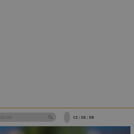
CZ
/
DE
/
EN