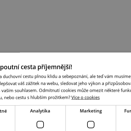
Zámek Ruegers
 poutní cesta příjemnější!
 duchovní cestu plnou klidu a sebepoznání, ale teď vám musíme ř
ZÁMECKÁ ZAHRADA
epšovat váš zážitek na webu, sledovat jeho výkon a přizpůsobov
 vaším souhlasem. Odmítnutí cookies může omezit některé funkc
ku, nebo cestu s hlubším prožitkem?
Více o cookies
tné
Analytika
Marketing
Fu
Riegersburg 1, 2092 Riegersburg, Rakousko
- Ukázat na mapě