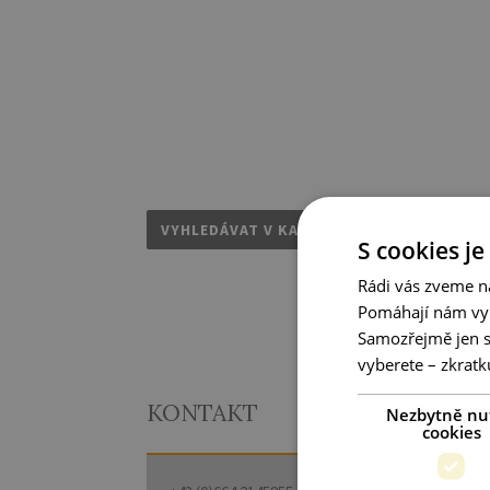
VYHLEDÁVAT V KATALOGU ZAHRAD
S cookies je
Rádi vás zveme na
Pomáhají nám vyl
Samozřejmě jen s
vyberete – zkrat
KONTAKT
Nezbytně nu
cookies