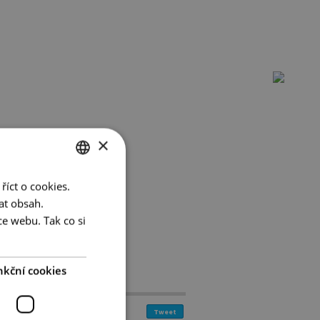
×
íct o cookies.
CZECH
at obsah.
GERMAN
e webu. Tak co si
ENGLISH
nkční cookies
Tweet