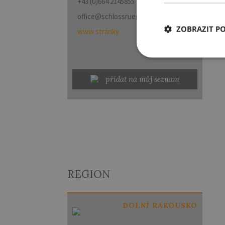
+43 (0)664 2145855
office@schlossruegers.at
ZOBRAZIT P
www stránky
přidat na můj seznam
REGION
DOLNÍ RAKOUSKO