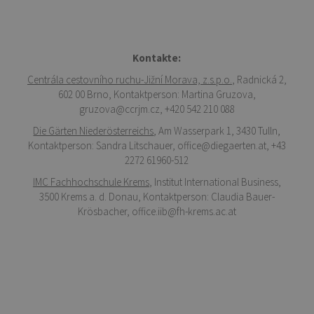
Kontakte:
Centrála cestovního ruchu-Jižní Morava, z.s.p.o.
, Radnická 2,
602 00 Brno, Kontaktperson: Martina Gruzova,
gruzova@ccrjm.cz, +420 542 210 088
Die Gärten Niederösterreichs
, Am Wasserpark 1, 3430 Tulln,
Kontaktperson: Sandra Litschauer, office@diegaerten.at, +43
2272 61960-512
IMC Fachhochschule Krems
, Institut International Business,
3500 Krems a. d. Donau, Kontaktperson: Claudia Bauer-
Krösbacher, office.iib@fh-krems.ac.at