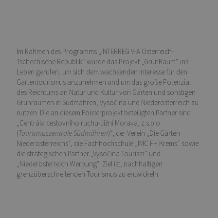
Im Rahmen des Programms „INTERREG V-A Österreich-
Tschechische Republik“ wurde das Projekt „GrünRaum“ ins
Leben gerufen, um sich dem wachsenden Interesse für den
Gartentourismus anzunehmen und um das große Potenzial
des Reichtums an Natur und Kultur von Gärten und sonstigen
Grünräumen in Südmähren, Vysočina und Niederösterreich zu
nutzen. Die an diesem Förderprojekt beteiligten Partner sind
„Centrála cestovního ruchu-Jižní Morava, z.s.p.o.
(
Tourismuszentrale Südmähren
)“, der Verein „Die Gärten
Niederösterreichs“, die Fachhochschule „IMC FH Krems“ sowie
die strategischen Partner „Vysočina Tourism“ und
„Niederösterreich Werbung“. Ziel ist, nachhaltigen
grenzüberschreitenden Tourismus zu entwickeln.