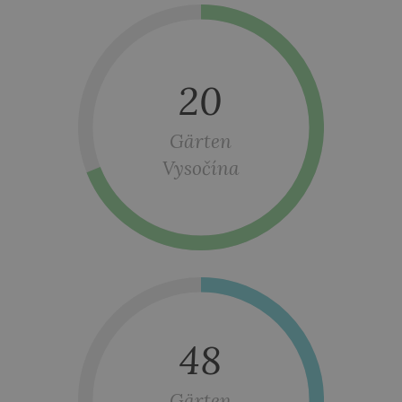
20
Gärten
Vysočína
48
Gärten